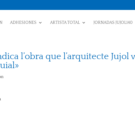
N
ADHESIONES
ARTISTA TOTAL
JORNADAS JUJOL140
dica l’obra que l’arquitecte Jujol 
quial»
ón
a