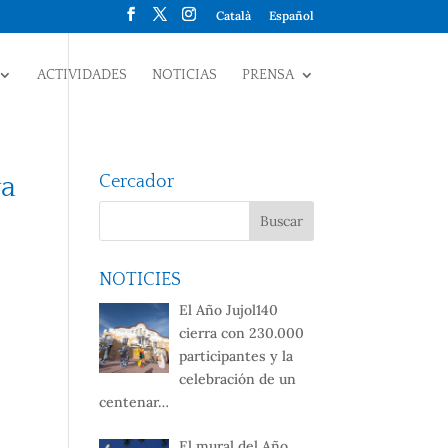
Català
Español
ACTIVIDADES
NOTICIAS
PRENSA
va
Cercador
NOTICIES
El Año Jujol140
cierra con 230.000
participantes y la
celebración de un
centenar…
El mural del Año