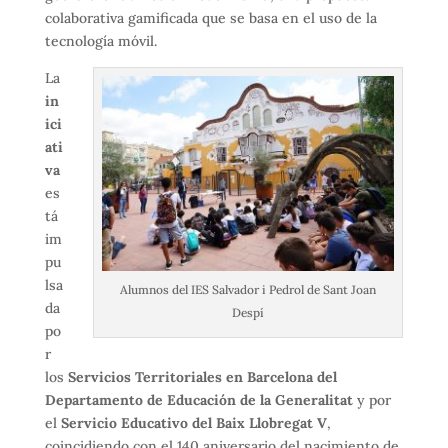
colaborativa
gamificada
que se basa en
el uso de la
tecnología móvil
.
La
in
ici
ati
va
es
tá
im
pu
lsa
Alumnos del IES Salvador i Pedrol de Sant Joan
da
Despí
po
r
los
Servicios Territoriales en Barcelona del
Departamento de Educación de la Generalitat
y por
el
Servicio Educativo del Baix Llobregat V
,
coincidiendo con el 140 aniversario del nacimiento de