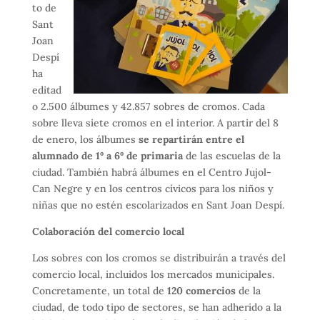
to de
Sant
Joan
Despí
ha
editad
o 2.500 álbumes y 42.857 sobres de cromos. Cada
sobre lleva siete cromos en el interior. A partir del 8
de enero, los álbumes
se repartirán entre el
alumnado de 1º a 6º de primaria
de las escuelas de la
ciudad. También habrá álbumes en el Centro Jujol-
Can Negre y en los centros cívicos para los niños y
niñas que no estén escolarizados en Sant Joan Despí.
Colaboración del comercio local
Los sobres con los cromos se distribuirán a través del
comercio local, incluidos los mercados municipales.
Concretamente, un total de
120 comercios
de la
ciudad, de todo tipo de sectores, se han adherido a la