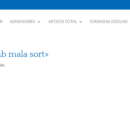
N
ADHESIONES
ARTISTA TOTAL
JORNADAS JUJOL140
mb mala sort»
ión