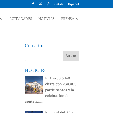
Català
Español
ACTIVIDADES
NOTICIAS
PRENSA
Cercador
NOTICIES
El Año Jujol140
cierra con 230.000
participantes y la
celebración de un
centenar…
El mural del Año