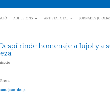
ACIÓ
ADHESIONS
ARTISTA TOTAL
JORNADES JUJOL14
espí rinde homenaje a Jujol y a 
leza
nicació
 Press.
sant-joan-despi