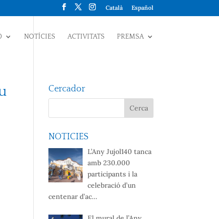
Català
Español
0
NOTÍCIES
ACTIVITATS
PREMSA
su
Cercador
NOTICIES
L’Any Jujol140 tanca
amb 230.000
participants i la
celebració d’un
centenar d’ac…
El mural de l’Any