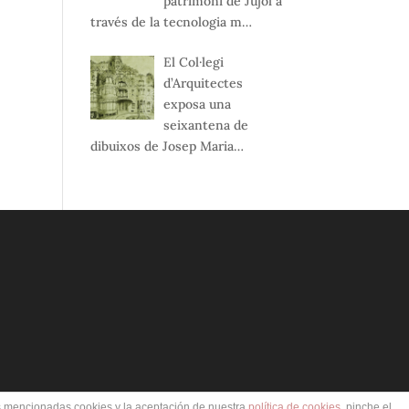
patrimoni de Jujol a
través de la tecnologia m…
El Col·legi
d’Arquitectes
exposa una
seixantena de
dibuixos de Josep Maria…
as mencionadas cookies y la aceptación de nuestra
política de cookies
, pinche el