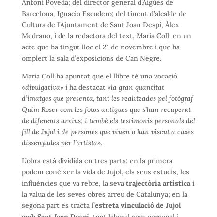
Antoni Poveda; del director general d’Aigües de
Barcelona, Ignacio Escudero; del tinent d’alcalde de
Cultura de l’Ajuntament de Sant Joan Despí, Àlex
Medrano, i de la redactora del text, Maria Coll, en un
acte que ha tingut lloc el 21 de novembre i que ha
omplert la sala d’exposicions de Can Negre.
Maria Coll ha apuntat que el llibre té una vocació
«divulgativa»
i ha destacat
«la gran quantitat
d’imatges que presenta, tant les realitzades pel fotògraf
Quim Roser com les fotos antigues que s’han recuperat
de diferents arxius; i també els testimonis personals del
fill de Jujol i de persones que viuen o han viscut a cases
dissenyades per l’artista»
.
L’obra està dividida en tres parts: en la primera
podem conèixer la vida de Jujol, els seus estudis, les
influències que va rebre, la seva
trajectòria artística
i
la valua de les seves obres arreu de Catalunya; en la
segona part es tracta
l’estreta vinculació de Jujol
amb Sant Joan Despí
, tant laboral com personal i