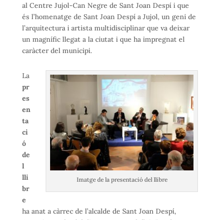
al Centre Jujol-Can Negre de Sant Joan Despí i que
és l’homenatge de Sant Joan Despí a Jujol, un geni de
l’arquitectura i artista multidisciplinar que va deixar
un magnífic llegat a la ciutat i que ha impregnat el
caràcter del municipi.
La
pr
es
en
ta
ci
ó
de
l
lli
Imatge de la presentació del llibre
br
e
ha anat a càrrec de l’alcalde de Sant Joan Despí,