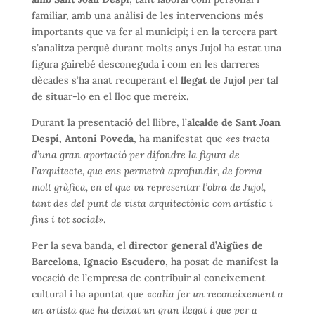
familiar, amb una anàlisi de les intervencions més
importants que va fer al municipi; i en la tercera part
s’analitza perquè durant molts anys Jujol ha estat una
figura gairebé desconeguda i com en les darreres
dècades s’ha anat recuperant el
llegat de Jujol
per tal
de situar-lo en el lloc que mereix.
Durant la presentació del llibre, l’
alcalde de Sant Joan
Despí, Antoni Poveda
, ha manifestat que
«es tracta
d’una gran aportació per difondre la figura de
l’arquitecte, que ens permetrà aprofundir, de forma
molt gràfica, en el que va representar l’obra de Jujol,
tant des del punt de vista arquitectònic com artístic i
fins i tot social»
.
Per la seva banda, el
director general d’Aigües de
Barcelona, Ignacio Escudero
, ha posat de manifest la
vocació de l’empresa de contribuir al coneixement
cultural i ha apuntat que
«calia fer un reconeixement a
un artista que ha deixat un gran llegat i que per a